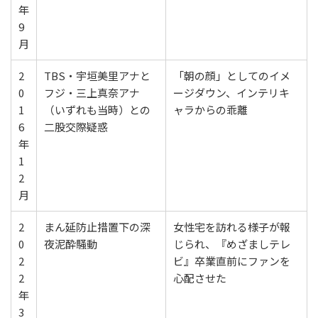
年
9
月
2
TBS・宇垣美里アナと
「朝の顔」としてのイメ
0
フジ・三上真奈アナ
ージダウン、インテリキ
1
（いずれも当時）との
ャラからの乖離
6
二股交際疑惑
年
1
2
月
2
まん延防止措置下の深
女性宅を訪れる様子が報
0
夜泥酔騒動
じられ、『めざましテレ
2
ビ』卒業直前にファンを
2
心配させた
年
3