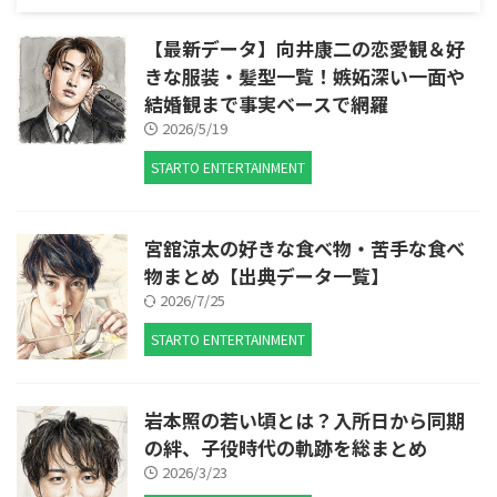
【最新データ】向井康二の恋愛観＆好
きな服装・髪型一覧！嫉妬深い一面や
結婚観まで事実ベースで網羅
2026/5/19
STARTO ENTERTAINMENT
宮舘涼太の好きな食べ物・苦手な食べ
物まとめ【出典データ一覧】
2026/7/25
STARTO ENTERTAINMENT
岩本照の若い頃とは？入所日から同期
の絆、子役時代の軌跡を総まとめ
2026/3/23