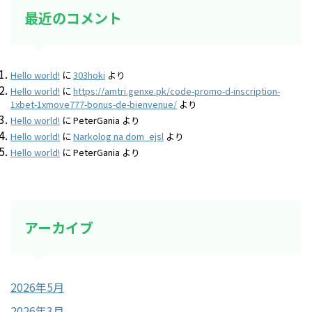
最近のコメント
Hello world!
に
303hoki
より
Hello world!
に
https://amtri.genxe.pk/code-promo-d-inscription-
1xbet-1xmove777-bonus-de-bienvenue/
より
Hello world!
に
PeterGania
より
Hello world!
に
Narkolog na dom_ejsl
より
Hello world!
に
PeterGania
より
アーカイブ
2026年5月
2026年3月