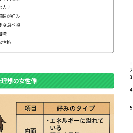
な人？
服装が好み
きな食べ物
趣味
な性格
た理想の女性像