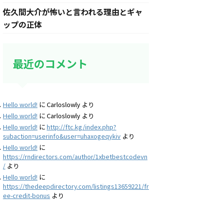
佐久間大介が怖いと言われる理由とギャ
ップの正体
最近のコメント
Hello world!
に
Carloslowly
より
Hello world!
に
Carloslowly
より
Hello world!
に
http://ftc.kg/index.php?
subaction=userinfo&user=uhaxogeqykiv
より
Hello world!
に
https://rndirectors.com/author/1xbetbestcodevn
/
より
Hello world!
に
https://thedeepdirectory.com/listings13659221/fr
ee-credit-bonus
より