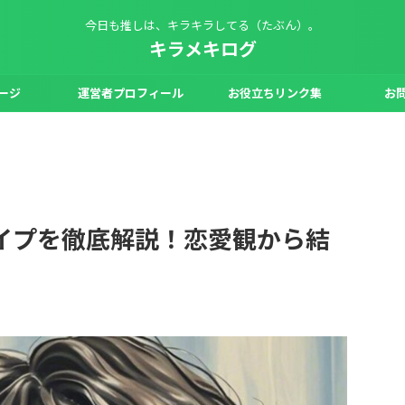
今日も推しは、キラキラしてる（たぶん）。
キラメキログ
ージ
運営者プロフィール
お役立ちリンク集
お
イプを徹底解説！恋愛観から結