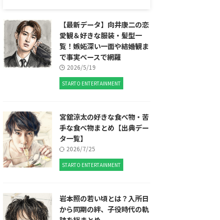
【最新データ】向井康二の恋
愛観＆好きな服装・髪型一
覧！嫉妬深い一面や結婚観ま
で事実ベースで網羅
2026/5/19
STARTO ENTERTAINMENT
宮舘涼太の好きな食べ物・苦
手な食べ物まとめ【出典デー
タ一覧】
2026/7/25
STARTO ENTERTAINMENT
岩本照の若い頃とは？入所日
から同期の絆、子役時代の軌
跡を総まとめ